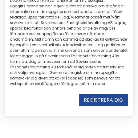
bedöma/pröva min/vår ansökan om hyresobjekt.
Uppgiftslämnaren har lagenlig rätt att ansöka om tillgång till
information om de uppgifter som behandlas samt att få ev.
felaktiga uppgifter rättade. Jag/Vi lämnar också mitt/vårt
samtycke till att Severinssons Fastighetsförvaltning AB lagrar,
sparar, bearbetar och annars behandlar de av mig/oss
lämnade personuppgifterna för de ovan nämnda
ändamålen. Mitt namn kan komma att skickas till avflyttande
hyresgäst i en eventuell erbjudandesituation. Jag godkänner
även att mitt personnummer används som användaridentitet
för att logga in på Severinssons Fastighetsförvaltning ABs
hemsida. Jag är medveten om att Severinssons
Fastighetsförvaltning AB förbehåller sig rätten att fritt erbjuda
och välja hyresgäst. Genom att registrera mina uppgifter
samtycker jag även att kakor (cookies) som behövs för att
webbplatsen skall fungera får lagras på min dator.
REGISTRERA DIG