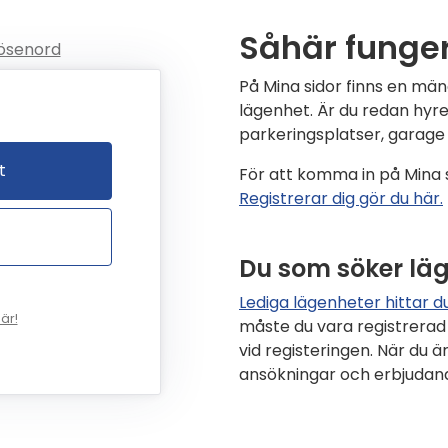
Såhär funger
ösenord
På Mina sidor finns en män
lägenhet. Är du redan hyr
parkeringsplatser, garage 
t
För att komma in på Mina 
Registrerar dig gör du här.
Du som söker lä
Lediga lägenheter hittar du
är!
måste du vara registrerad
vid registeringen. När du ä
ansökningar och erbjudan