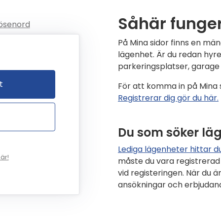
Såhär funger
ösenord
På Mina sidor finns en män
lägenhet. Är du redan hyr
parkeringsplatser, garage 
t
För att komma in på Mina 
Registrerar dig gör du här.
Du som söker lä
Lediga lägenheter hittar du
är!
måste du vara registrerad
vid registeringen. När du ä
ansökningar och erbjudan